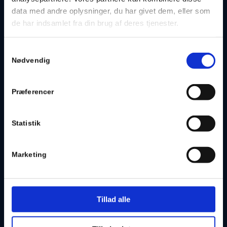
GRATIS PÅFYLDNING AF
SPRINKLERVÆSKE
data med andre oplysninger, du har givet dem, eller som
de har indsamlet fra din brug af deres tjenester.
Samtykkevalg
Nødvendig
OVERSKUELIGE UDGIFTER
Præferencer
OPTIMAL SIKKERHED
Statistik
Marketing
... OG MANGE ANDRE FORDELE!
Tillad alle