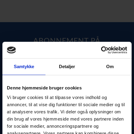
ABONNEMENT PÅ
SERVICEAFTALE
Samtykke
Detaljer
Om
DÆKSKIFT OG OPBEVARING
Denne hjemmeside bruger cookies
Vi bruger cookies til at tilpasse vores indhold og
MULIGHED FOR LÅNEBIL
annoncer, til at vise dig funktioner til sociale medier og til
at analysere vores trafik. Vi deler også oplysninger om
din brug af vores hjemmeside med vores partnere inden
for sociale medier, annonceringspartnere og
analysepartnere. Vores partnere kan kombinere disse