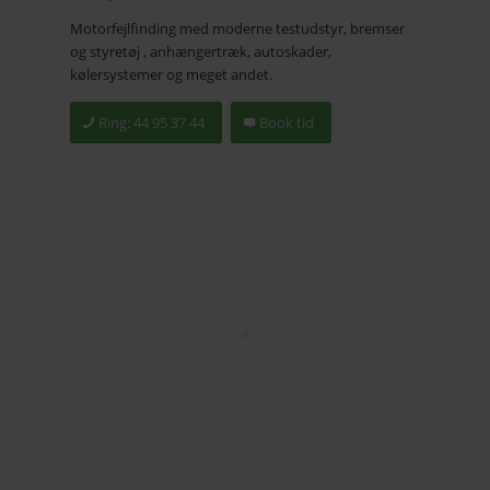
Motorfejlfinding med moderne testudstyr, bremser
og styretøj , anhængertræk, autoskader,
kølersystemer og meget andet.
Ring: 44 95 37 44
Book tid