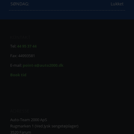
SØNDAG:
Lukket
KONTAKT
Tel:
44 95 37 44
Fax: 44993581
E-mail:
point-s@auto2000.dk
Book tid
ADRESSE
Auto-Team 2000 ApS
Rugmarken 1 (Ved Jysk sengetøjslager)
3520 Farum