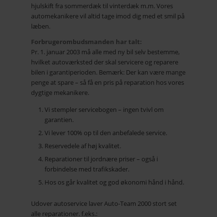
hjulskift fra sommerdæk til vinterdæk m.m. Vores
automekanikere vil altid tage imod dig med et smil på
læben.
Forbrugerombudsmanden har talt:
Pr. 1. januar 2003 må alle med ny bil selv bestemme,
hvilket autoværksted der skal servicere og reparere
bilen i garantiperioden. Bemærk: Der kan være mange
penge at spare – så få en pris på reparation hos vores
dygtige mekanikere.
Vi stempler servicebogen – ingen tvivl om
garantien.
Vi lever 100% op til den anbefalede service.
Reservedele af høj kvalitet.
Reparationer til jordnære priser – også i
forbindelse med trafikskader.
Hos os går kvalitet og god økonomi hånd i hånd.
Udover autoservice laver Auto-Team 2000 stort set
alle reparationer. f.eks.: