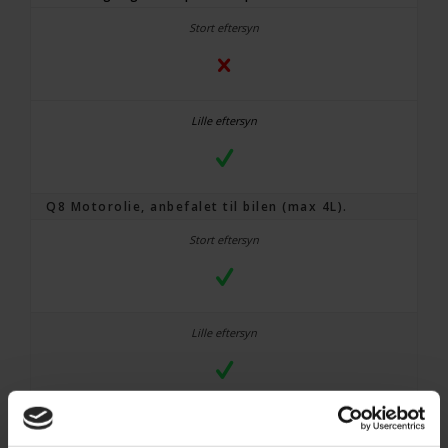
Q8 Motorolie, anbefalet til bilen (max 4L).
Mann Oliefilter samt bundpropspakning.