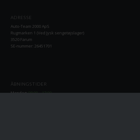
ADRESSE
Auto-Team 2000 ApS
Rugmarken 1 (Ved Jysk sengetøjslager)
3520 Farum
SE-nummer: 26451701
ÅBNINGSTIDER
Mandag:
08:00 – 17:00
Tirsdag-torsdag:
07:00 – 17:00
Fredag:
07:00 – 15:00
Weekend: Lukket