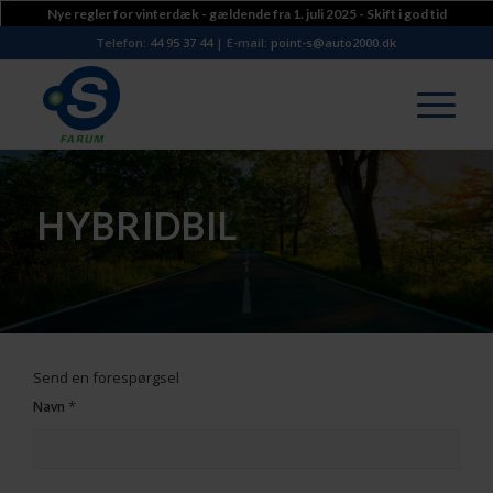
Nye regler for vinterdæk - gældende fra 1. juli 2025 - Skift i god tid
Telefon:
44 95 37 44
| E-mail:
point-s@auto2000.dk
HYBRIDBIL
Send en forespørgsel
*
Navn