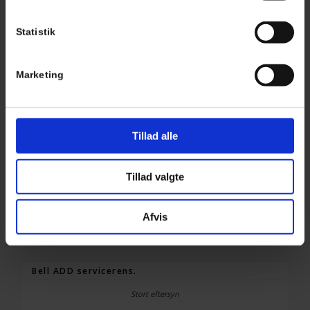
Statistik
Marketing
Udlæsning af bilens software, dvs. læsning af
fejlkoder.
Tillad alle
Tillad valgte
Afvis
Bell ADD servicerens.