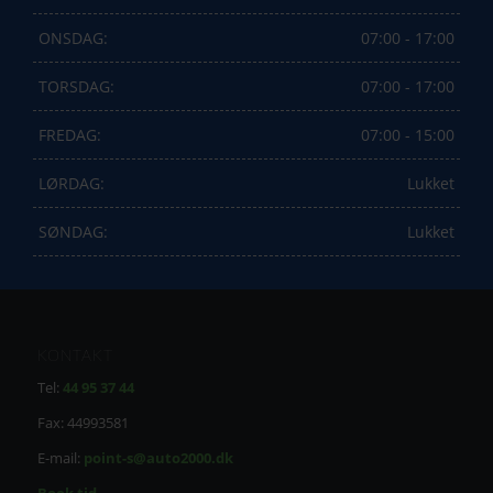
ONSDAG:
07:00 - 17:00
TORSDAG:
07:00 - 17:00
FREDAG:
07:00 - 15:00
LØRDAG:
Lukket
SØNDAG:
Lukket
KONTAKT
Tel:
44 95 37 44
Fax: 44993581
E-mail:
point-s@auto2000.dk