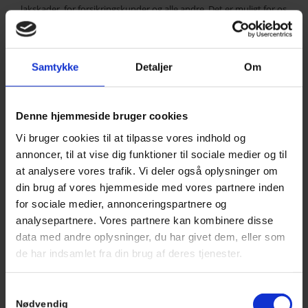
lakskader, for forsikringskunder og alle andre. Det er muligt for os
at fjerne alt fra rust til de helt store autoskader.
Hos Auto-Team 2000 giver vi dig en
gratis
lånebil når vi
håndterer din forsikringsskade. På den måde er du hurtigt videre
Samtykke
Detaljer
Om
og kan fortsætte din hverdag, uden det store besvær. Ved
almindelige reparationer eller service på
diesel- og benzinbil
,
hybridbil
eller
elbil
, udlånes lejebiler til faste lave priser fra 148,-
Denne hjemmeside bruger cookies
Du kan blot ringe til os på
44 95 37 44
eller udfylde
Vi bruger cookies til at tilpasse vores indhold og
kontaktformularen her på siden, så hjælper vi dig og din bil med,
at komme hurtigt ud på vejene igen.
annoncer, til at vise dig funktioner til sociale medier og til
at analysere vores trafik. Vi deler også oplysninger om
din brug af vores hjemmeside med vores partnere inden
for sociale medier, annonceringspartnere og
analysepartnere. Vores partnere kan kombinere disse
data med andre oplysninger, du har givet dem, eller som
Book tid hos Point S i Farum
de har indsamlet fra din brug af deres tjenester.
Du kan altså trygt lade vores dygtige mekanikere tage hånd om
Samtykkevalg
din bil, uanset størrelse på buler og ridser. Vi har det korrekte
Nødvendig