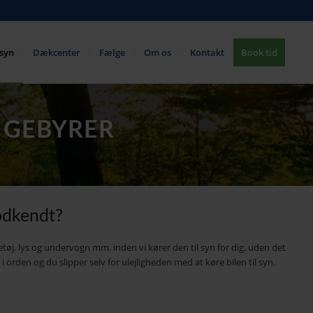
lsyn
Dækcenter
Fælge
Om os
Kontakt
Book tid
E GEBYRER
godkendt?
etøj, lys og undervogn mm.
inden vi kører den til syn for dig, uden det
i orden og du slipper selv for ulejligheden med at køre bilen til syn.