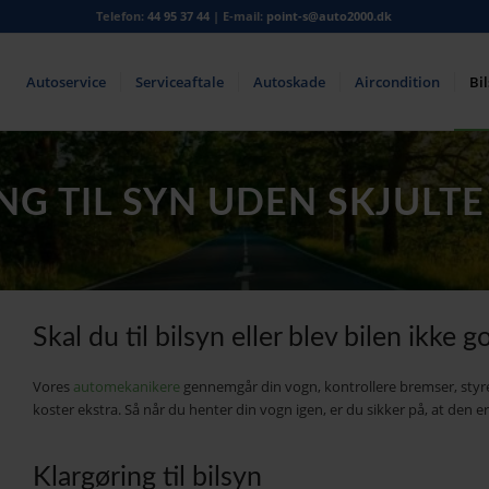
Telefon:
44 95 37 44
| E-mail:
point-s@auto2000.dk
Autoservice
Serviceaftale
Autoskade
Aircondition
Bi
NG TIL SYN UDEN SKJULT
Skal du til bilsyn eller blev bilen ikke 
Vores
automekanikere
gennemgår din vogn, kontrollere bremser, styr
koster ekstra. Så når du henter din vogn igen, er du sikker på, at den er 
Klargøring til bilsyn