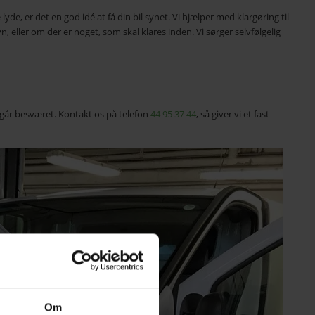
yde, er det en god idé at få din bil synet. Vi hjælper med klargøring til
syn, eller om der er noget, som skal klares inden. Vi sørger selvfølgelig
ndgår besværet. Kontakt os på telefon
44 95 37 44
, så giver vi et fast
Om