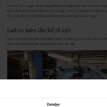
Hvis din bil er oppe i årene og dækkene er slidte eller der kommer rasle l
syn inden din vi kører bilen til syn for dig. Vi ser om bilen kan klare et 
for, at du får et gratis tilbud på stedet, hvis der skal klares noget.
Lad os køre din bil til syn
Når vi har gennemgået hele bilen, kører vi den til syn for dig, så du u
tilbud på reparationen og omsyner bilen for dig.
Detaljer